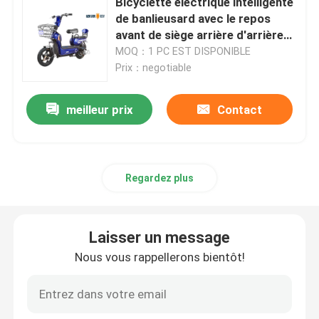
Bicyclette électrique intelligente
de banlieusard avec le repos
avant de siège arrière d'arrière
scooter d'équilibre électrique
de panier
MOQ：1 PC EST DISPONIBLE
Prix：negotiable
Scooter électrique de pédale
meilleur prix
Contact
Scooter électrique de dames
Scooter électrique de la CEE
Regardez plus
Scooter électrique de long terme
Laisser un message
Nous vous rappellerons bientôt!
Bicyclette électrique adulte
Bicyclette électrique se pliante