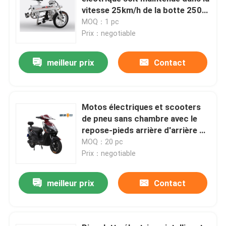
vitesse 25km/h de la botte 250w
36v8ah de voiture
MOQ：1 pc
Visite d'usine
Prix：negotiable
Contrôle de qualité
meilleur prix
Contact
Contactez-nous
Motos électriques et scooters
de pneu sans chambre avec le
Demandez une citation
repose-pieds arrière d'arrière de
boîte
MOQ：20 pc
Prix：negotiable
Scooter broyé du noir électrique
meilleur prix
Contact
Scooteur électrique
Scooter électrique de mobilité