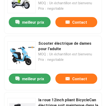
sinusoïdale
MOQ：Un échantillon est bienvenu
Prix：negotiable
meilleur prix
Contact
Scooter électrique de dames
pour l'adulte
MOQ：Un échantillon est bienvenu
Prix：negotiable
Maison
meilleur prix
Contact
Produits
la roue 12inch pliant BicycleCan
Au sujet de nous
électrique soit maintenue dans la