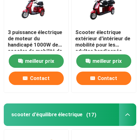
3 puissance électrique
Scooter électrique
de moteur du
extérieur d'intérieur de
handicapé 1000W de
mobilité pour les
scooter de mobilité de
adultes handicapés
long terme de roue
avec le mètre
meilleur prix
meilleur prix
d'affichage à cristaux
liquides
Contact
Contact
scooter d'équilibre électrique
(17)