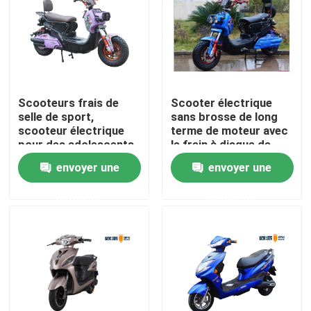
Visite d'usine
Contrôle de qualité
Scooteurs frais de
Scooter électrique
selle de sport,
sans brosse de long
Contactez-nous
scooteur électrique
terme de moteur avec
pour des adolescents
le frein à disque de
chargeur d'USB
envoyer une
envoyer une
Demandez une citation
demande
demande
Scooter broyé du noir électrique
Scooteur électrique
Scooter électrique de mobilité