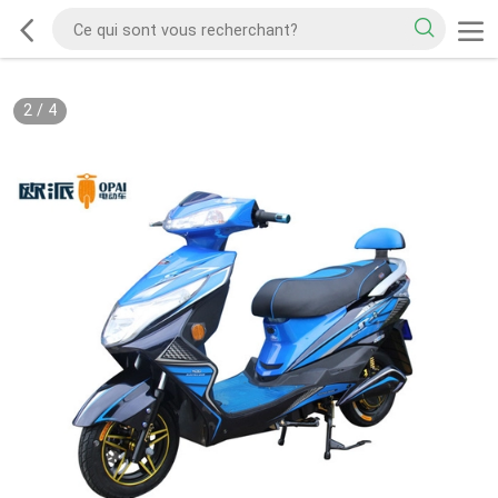
2
/
4