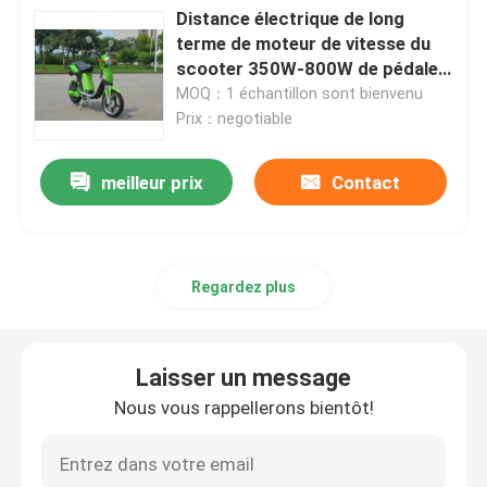
Distance électrique de long
terme de moteur de vitesse du
scooter d'équilibre électrique
scooter 350W-800W de pédale
approuvée de COC
MOQ：1 échantillon sont bienvenu
Prix：negotiable
Scooter électrique de pédale
meilleur prix
Contact
Scooter électrique de dames
Scooter électrique de la CEE
Regardez plus
Scooter électrique de long terme
Laisser un message
Bicyclette électrique adulte
Nous vous rappellerons bientôt!
Bicyclette électrique se pliante