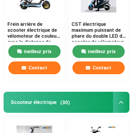
Frein arrière de
CST électrique
scooter électrique de
maximum puissant de
vélomoteur de couleur
phare du double LED de
avec la distance de
scooter de vélomoteur
chaîne de la serrure
de la vitesse 50km
meilleur prix
meilleur prix
60km
sans chambre
Contact
Contact
Scooteur électrique
(30)