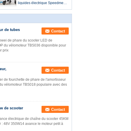
chambre
liquides électrique Speedmeter
de batterie au plomb du
scooter 60v20ah de
vélomoteur de la puissance
800W de moteur de chargeur
d'USB
ur de tubes
Contact
owei de phare du scooter LED de
 OP du vélomoteur TBS036 disponible pour
r prix
eur,
Contact
 de fourchette de phare de l'amortisseur
 du vélomoteur TBS018 populaire avec des
0w de scooter
Contact
ance électrique de chaîne du scooter 45KM
 : 48V 350W14 avance le moteur petit à