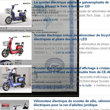
Le scooter électrique adulte de galvanoplastie de
fumier élèvent le frein à tambour 110
Le scooter électrique de galvanoplastie de vélomoteur de
élèvent le frein à tambour 110 Produits Tech. Data. : 1. 
- ...
Lire la suite
meilleur prix
2016-08-07 20:10:00
Scooter électrique coloré de vélomoteur de bicycl
électriques et phare des vélos LED
Camouflez le scooter électrique de vélomoteur de phare
couleur avec le 1:1 de pédale Scooter électrique coloré 
TBS060 1. ...
Lire la suite
meilleur prix
2016-08-07 20:09:53
Scooter électrique maximum d'affichage à cristau
Speedmeter E Mopd avec le double frein de CE-A
Les E-ABS d'alarme de double de bicyclette d'affichage
freinent le scooter électrique de 48V20AH Mopd Scoote
disponible pour toutes les ...
Lire la suite
meilleur p
2016-08-06 23:53:05
Vélomoteur électrique de scooter de vélo, vélomo
électriques pour la rue d'adultes juridique