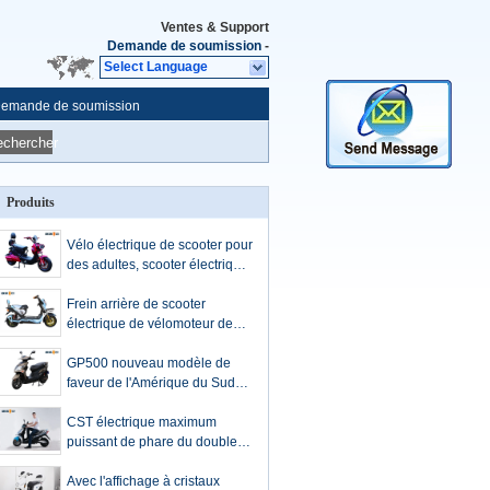
Ventes & Support
Demande de soumission
-
Select Language
emande de soumission
echercher
Produits
Vélo électrique de scooter pour
des adultes, scooter électrique
haute puissance de rue
Frein arrière de scooter
électrique de vélomoteur de
couleur avec la distance de
chaîne de la serrure 60km
GP500 nouveau modèle de
faveur de l'Amérique du Sud
d'énergie du pneu 72V20AH
de scooter électrique d'acide
CST électrique maximum
de plomb large du vélomoteur
puissant de phare du double
2000W
LED de scooter de vélomoteur
de la vitesse 50km sans
Avec l'affichage à cristaux