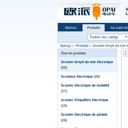
V
L
Maison
Produits
Au sujet d
Aperçu
Produits
Scooter broyé du noir 
Tous les produits
1
Scooter broyé du noir électrique
(55)
Scooteur électrique
(28)
Scooter électrique de mobilité
(17)
scooter d'équilibre électrique
(15)
Scooter électrique de pédale
(26)