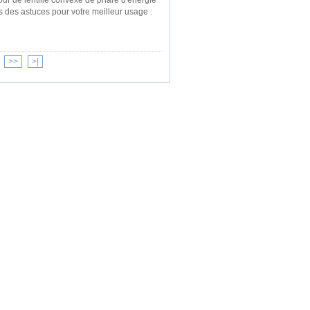
our de lentille convexe de phare d'énergie
 des astuces pour votre meilleur usage :
>>
>|