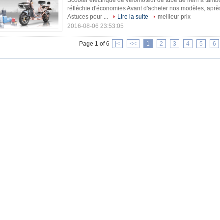
Scooter électrique de vélomoteur de tube de frein à tamb
réfléchie d'économies Avant d'acheter nos modèles, après
Astuces pour ...
Lire la suite
meilleur prix
2016-08-06 23:53:05
Page 1 of 6
|<
<<
1
2
3
4
5
6