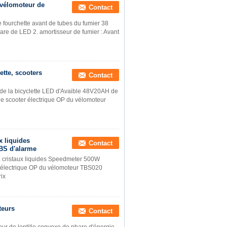
 vélomoteur de
Contact
 fourchette avant de tubes du fumier 38
phare de LED 2. amortisseur de fumier : Avant
ette, scooters
Contact
 de la bicyclette LED d'Avaible 48V20AH de
de scooter électrique OP du vélomoteur
x liquides
Contact
BS d'alarme
 à cristaux liquides Speedmeter 500W
r électrique OP du vélomoteur TBS020
rix
teurs
Contact