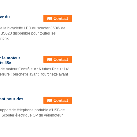
ter du
Contact
de la bicyclette LED du scooter 350W de
BS023 disponible pour toutes les
r prix
r le moteur
Contact
ts 48v
e moteur Contrôleur : 6 tubes Pneu : 14"
serrure Fourchette avant : fourchette avant
ant pour des
Contact
support de téléphone portable d'USB de
i Scooter électrique OP du vélomoteur
x