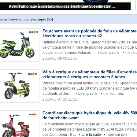
Vélo électrique de scooter pour des adultes, scooter électrique haute puissance de rue
ooter broyé du noir électrique
(55)
Fourchette avant de poignée de frein de vélomote
électriques roses du scooter 42
Batterie électrique de Digital Speedmeter 48V20AH Cha
vélomoteur de frein rose de poignée Scooter électrique
toutes les personnes Astuces ...
Lire la suite
meilleu
2016-08-08 09:23:00
Vélo électrique de vélomoteur de filles d'amortiss
vélomoteurs électriques et scooters 6 tubes
Vitesse maximum avant hydraulique de Digtal Speedmeter
de moulin à paroles LED 30 km/h Scooter électrique OP
étudiants et des ...
Lire la suite
meilleur prix
2016-08-07 20:11:32
Contrôleur électrique hydraulique du vélo 48v 50
de fourchette avant
La fourchette avant hydraulique 48V12AH a mené la dist
de vélomoteur de phare Batterie : 48V 20AH/12AHMoteur
petitContrôleur : 6 ...
Lire la suite
meilleur prix