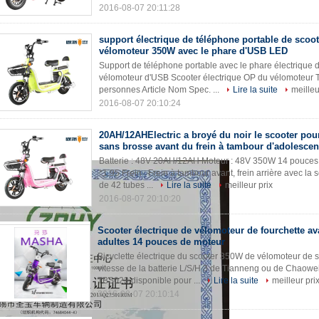
2016-08-07 20:11:28
support électrique de téléphone portable de scoo
vélomoteur 350W avec le phare d'USB LED
Support de téléphone portable avec le phare électrique 
vélomoteur d'USB Scooter électrique OP du vélomoteur T
personnes Article Nom Spec. ...
Lire la suite
meilleu
2016-08-07 20:10:24
20AH/12AHElectric a broyé du noir le scooter pou
sans brosse avant du frein à tambour d'adolescen
Batterie : 48V 20AH/12AH Moteur : 48V 350W 14 pouces d
*1.95 Frein : Frein à tambour avant, frein arrière avec la 
de 42 tubes ...
Lire la suite
meilleur prix
2016-08-07 20:10:20
Scooter électrique de vélomoteur de fourchette av
adultes 14 pouces de moteur
Bicyclette électrique du scooter 350W de vélomoteur de 
vitesse de la batterie L/S/H 3 de Tianneng ou de Chaowe
TBS023 disponible pour ...
Lire la suite
meilleur pri
2016-08-07 20:10:14