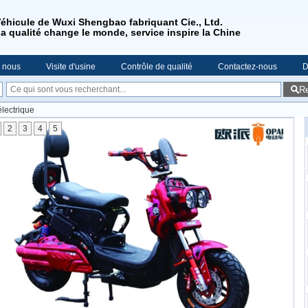
éhicule de Wuxi Shengbao fabriquant Cie., Ltd.
a qualité change le monde, service inspire la Chine
e nous
Visite d'usine
Contrôle de qualité
Contactez-nous
D
R
électrique
2
3
4
5