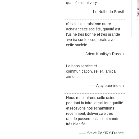
qualité d'opai.very.
—— Le Nolberto-Brésil
c'est le l de troisième ordre
acheter cette société, qualité est
l'usine très bonne et très grande
.we ira sur le ccooperate avec
cette société.
—— Artem Kunitsyn-Russia
Le bons service et
communication, seller.i amical
aiment.
—— Ajay baie-indien
Nous rencontrons cette usine
pendant la foire, essai leur qualité
et recevons nos échantillons
récemment, delivery.we très
rapide passerons la commande
très bientôt.
—— Steve PAKIRY-France