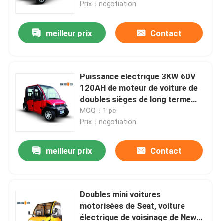
Prix：negotiation
meilleur prix
Contact
Puissance électrique 3KW 60V
120AH de moteur de voiture de
doubles sièges de long terme
mini
MOQ：1 pc
Prix：negotiation
meilleur prix
Contact
Accueil
A propos de nous
Doubles mini voitures
motorisées de Seat, voiture
électrique de voisinage de New
Contacts