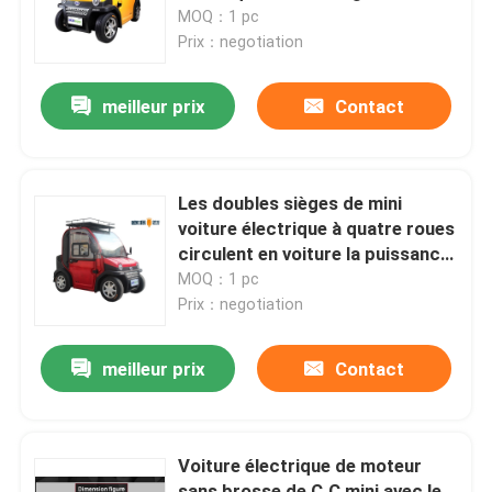
Energy
MOQ：1 pc
Prix：negotiation
Produits
meilleur prix
Contact
Scooter broyé du noir électrique
Scooteur électrique
Les doubles sièges de mini
voiture électrique à quatre roues
circulent en voiture la puissance
Scooter électrique de mobilité
3KW 60V 120AH
MOQ：1 pc
Prix：negotiation
scooter d'équilibre électrique
meilleur prix
Contact
Scooter électrique de pédale
Voiture électrique de moteur
Scooter électrique de dames
sans brosse de C.C mini avec le