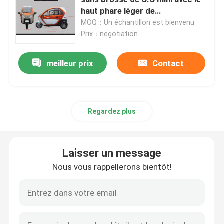
haut phare léger de
polycarbonate
MOQ：Un échantillon est bienvenu
Scooter électrique de la CEE
Prix：negotiation
Scooter électrique de long terme
meilleur prix
Contact
Bicyclette électrique adulte
Regardez plus
Bicyclette électrique se pliante
Laisser un message
Bicyclette électrique intelligente
Nous vous rappellerons bientôt!
Mini Car électrique
Tricycle électrique de cargaison