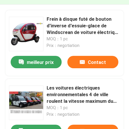
Frein à disque futé de bouton
d'inverse d'essuie-glace de
Windscrean de voiture électrique
de voisinage
MOQ：1 pc
Prix：negotiation
meilleur prix
Contact
Les voitures électriques
environnementales 4 de ville
roulent la vitesse maximum du
lecteur 45km/H
MOQ：1 pc
Prix：negotiation