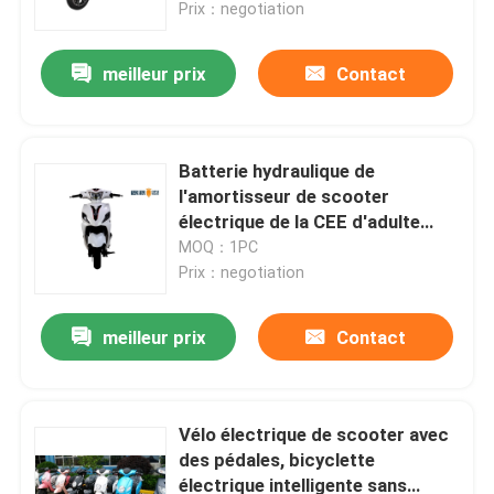
Prix：negotiation
meilleur prix
Contact
Batterie hydraulique de
l'amortisseur de scooter
électrique de la CEE d'adulte
800w 60v
MOQ：1PC
Prix：negotiation
meilleur prix
Contact
Accueil
A propos de nous
Vélo électrique de scooter avec
des pédales, bicyclette
électrique intelligente sans
Contacts