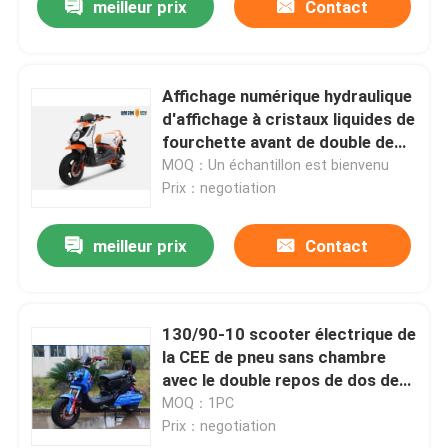
meilleur prix
Contact
Affichage numérique hydraulique
d'affichage à cristaux liquides de
fourchette avant de double de
phare de la CEE huile électrique
MOQ：Un échantillon est bienvenu
de scooter
Prix：negotiation
meilleur prix
Contact
130/90-10 scooter électrique de
la CEE de pneu sans chambre
avec le double repos de dos de
phare
MOQ：1PC
Prix：negotiation