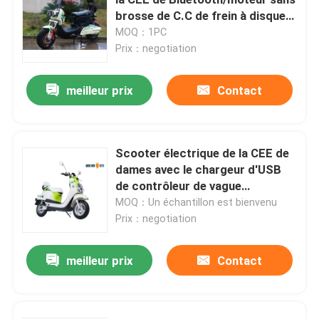
brosse de C.C de frein à disque
de R
MOQ：1PC
Scooter électrique de la CEE
Prix：negotiation
Scooter électrique de long terme
meilleur prix
Contact
Bicyclette électrique adulte
Scooter électrique de la CEE de
dames avec le chargeur d'USB
Bicyclette électrique se pliante
de contrôleur de vague
sinusoïdale
MOQ：Un échantillon est bienvenu
Bicyclette électrique intelligente
Prix：negotiation
meilleur prix
Contact
Mini Car électrique
Tricycle électrique de cargaison