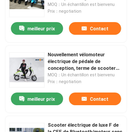
Battary
MOQ：Un échantillon est bienvenu
Prix：negotiation
Produits
meilleur prix
Contact
Scooter broyé du noir électrique
Scooteur électrique
Nouvellement vélomoteur
électrique de pédale de
conception, terme de scooter
Scooter électrique de mobilité
électrique de dames long
MOQ：Un échantillon est bienvenu
Prix：negotiation
scooter d'équilibre électrique
meilleur prix
Contact
Scooter électrique de pédale
Scooter électrique de luxe F de
Scooter électrique de dames
la CEE de Bluetooth/moteur sans