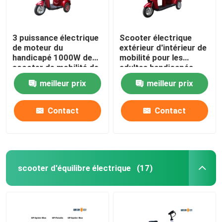
3 puissance électrique
Scooter électrique
de moteur du
extérieur d'intérieur de
handicapé 1000W de
mobilité pour les
scooter de mobilité de
adultes handicapés
long terme de roue
avec le mètre
meilleur prix
meilleur prix
d'affichage à cristaux
liquides
Contact
Contact
scooter d'équilibre électrique
(17)