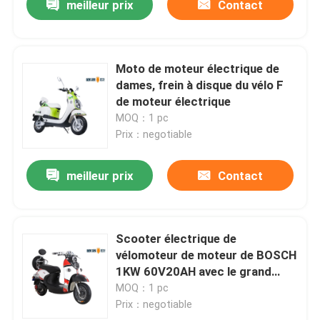
meilleur prix
Contact
Moto de moteur électrique de
dames, frein à disque du vélo F
de moteur électrique
MOQ：1 pc
Prix：negotiable
meilleur prix
Contact
Scooter électrique de
vélomoteur de moteur de BOSCH
1KW 60V20AH avec le grand
amortisseur hydraulique arrière
MOQ：1 pc
de la boîte F/R
Prix：negotiable