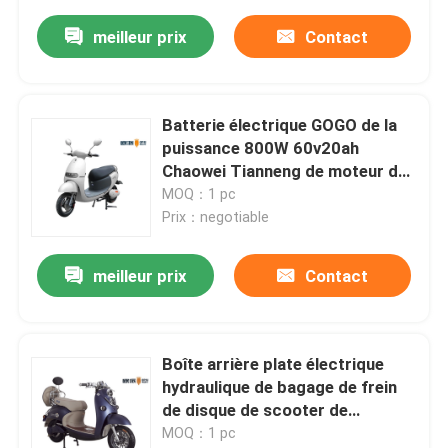
meilleur prix
Contact
Batterie électrique GOGO de la
puissance 800W 60v20ah
Chaowei Tianneng de moteur du
scooter OPG-EM022 de
MOQ：1 pc
vélomoteur
Prix：negotiable
meilleur prix
Contact
Boîte arrière plate électrique
hydraulique de bagage de frein
de disque de scooter de
vélomoteur de moteur de
MOQ：1 pc