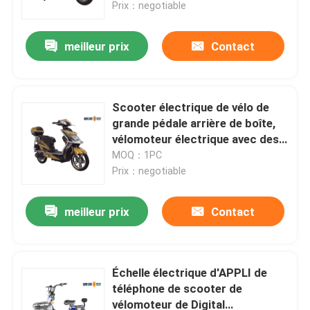
l'amortisseur de F/R BOSHI
Prix：negotiable
meilleur prix
Contact
Scooter électrique de vélo de
grande pédale arrière de boîte,
vélomoteur électrique avec des
pédales
MOQ：1PC
Prix：negotiable
meilleur prix
Contact
Maison
Produits
Échelle électrique d'APPLI de
téléphone de scooter de
vélomoteur de Digital
Au sujet de nous