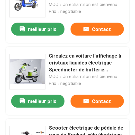
Speedmeter avec la batterie
MOQ：Un échantillon est bienvenu
d'acide de plomb de la roue
Prix：negotiable
Visite d'usine
48V20AH
meilleur prix
Contact
Contrôle de qualité
Contactez-nous
Circulez en voiture l'affichage à
cristaux liquides électrique
Speedmeter de batterie
Demandez une citation
d'avance du scooter 60V20AH
MOQ：Un échantillon est bienvenu
de vélomoteur de contrôleur de
Prix：negotiable
vague sinusoïdale de Powe 800W
Scooter broyé du noir électrique
meilleur prix
Contact
Scooteur électrique
Scooter électrique de pédale de
Scooter électrique de mobilité
roue de Spoked, vélo électrique