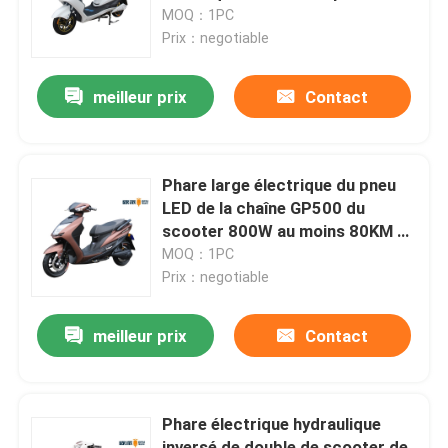
l'adulte/dames
MOQ：1PC
Prix：negotiable
Visite d'usine
meilleur prix
Contact
Contrôle de qualité
Contactez-nous
Phare large électrique du pneu
LED de la chaîne GP500 du
scooter 800W au moins 80KM de
Demandez une citation
vélomoteur de New Energy
MOQ：1PC
Prix：negotiable
Scooter broyé du noir électrique
meilleur prix
Contact
Scooteur électrique
Phare électrique hydraulique
Scooter électrique de mobilité
inversé de double de scooter de