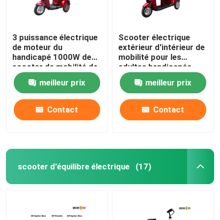
3 puissance électrique
Scooter électrique
de moteur du
extérieur d'intérieur de
handicapé 1000W de
mobilité pour les
scooter de mobilité de
adultes handicapés
long terme de roue
avec le mètre
meilleur prix
meilleur prix
d'affichage à cristaux
liquides
Contact
Contact
scooter d'équilibre électrique
(17)