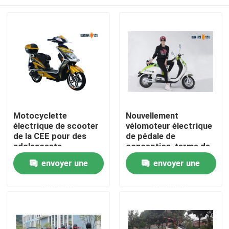
Motocyclette
Nouvellement
électrique de scooter
vélomoteur électrique
de la CEE pour des
de pédale de
adolescents
conception, terme de
scooter électrique de
Accueil
envoyer une
envoyer une
dames long
demande
demande
A propos de nous
Contacts