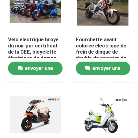
Produits
Scooter broyé du noir électrique
Vélo électrique broyé
Fourchette avant
du noir par certificat
colorée électrique de
de la CEE, bicyclette
frein de disque de
Scooteur électrique
électrique de dames
double de scooter de
adultes avec le frein à
la CEE de moto
envoyer une
envoyer une
disque
Scooter électrique de mobilité
demande
demande
scooter d'équilibre électrique
Scooter électrique de pédale
Scooter électrique de dames