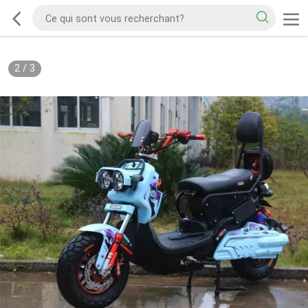
2
/
3