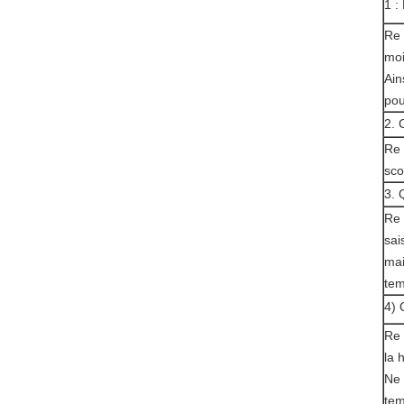
1 :
Re 
moi
Ain
pou
2. 
Re 
sco
3. 
Re 
sai
mai
tem
4) 
Re 
la 
Ne 
tem