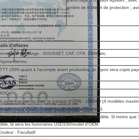
d'affichage à cristaux liquides ; avec
arrière de boîte et de protection ; av
ails d'affaires
Termes de l'échange : GOUSSET, CAF, CFR, EXW, etc.
Paymentterms :
 TTT (30% quant à l'acompte avant production, le repos sera copie pay
BL)
 L/C à vue.
MOQ :
Si sans marque ou avec la marque d'OPAI : 1*40HQ (4 modèles maxi
angés) ou 1*20GP (2 modèles maximum mélangés).
Si avec la marque du client (OEM) : 1*40HQ par modèle. Si moins que
èle, là sera les honoraires USD100/model d'OEM.
Couleur : Facultatif.