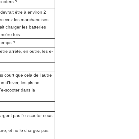
cooters ?
 devrait être à environ 2
 recevez les marchandises.
t charger les batteries
mière fois.
gtemps ?
être arrêté, en outre, les e-
s court que cela de l'autre
n d'hiver, les pls ne
l'e-scooter dans la
hargent pas l'e-scooter sous
ure, et ne le chargez pas