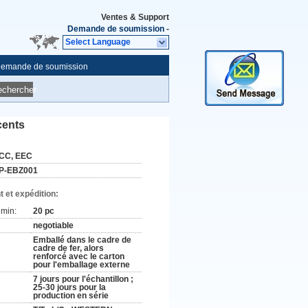
Ventes & Support
Demande de soumission
-
Select Language
emande de soumission
echercher
cents
CC, EEC
P-EBZ001
 et expédition:
min:
20 pc
negotiable
Emballé dans le cadre de
cadre de fer, alors
renforcé avec le carton
pour l'emballage externe
7 jours pour l'échantillon ;
25-30 jours pour la
production en série