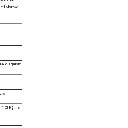
 la barre
ec l'alarme
ée d'agaisnt
mum
 1*40HQ par