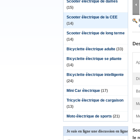
Scooter électrique de dames
(15)
Scooter électrique de la CEE
(14)
Scooter électrique de long terme
(14)
Des
Bicyclette électrique adulte
(33)
Bicyclette électrique se pliante
Ap
(14)
Bicyclette électrique intelligente
Di
(24)
Mini Car électrique
(17)
Ba
Tricycle électrique de cargaison
Ma
(13)
Moto électrique de sports
(21)
Me
Sco
Je suis en ligne une discussion en ligne
le 