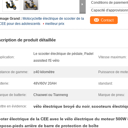
Conditions de paiement
Capacité d'approvision
Image Grand :
Motocyclette électrique de scooter de la
Contact
CEE pour des adolescents
meilleur prix
cription de produit détaillée
Le scooter électrique de pédale, Padel
plication:
Vitesse maximum:
assisited l'E-vélo
stance de gamme:
≥40 kilomètre
Puissance de mote
tterie:
48V/60V 20AH
standard:
rque de batterie:
Chaowei ou Tianneng
Marque de pneu:
vélo électrique broyé du noir
scooteurs électriq
ttre en évidence:
,
oter électrique de la CEE avec le vélo électrique du moteur 500
repose-pieds arrière de barre de protection de boîte