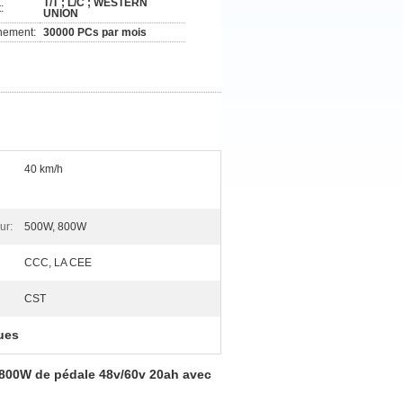
T/T ; L/C ; WESTERN
:
UNION
nement:
30000 PCs par mois
40 km/h
ur:
500W, 800W
CCC, LA CEE
CST
ues
W 800W de pédale 48v/60v 20ah avec