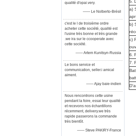
5. 
qualité d'opai.very.
a) 
—— Le Nolberto-Brésil
apr
c'est le l de troisième ordre
b) 
acheter cette société, qualité est
réc
l'usine très bonne et très grande
.we ira sur le ccooperate avec
c) 
cette société.
ouv
—— Artem Kunitsyn-Russia
6. 
7. 
Le bons service et
communication, seller.i amical
Bat
aiment.
bat
—— Ajay baie-indien
D'a
Nous rencontrons cette usine
pendant la foire, essai leur qualité
et recevons nos échantillons
récemment, delivery.we très
rapide passerons la commande
très bientôt.
—— Steve PAKIRY-France