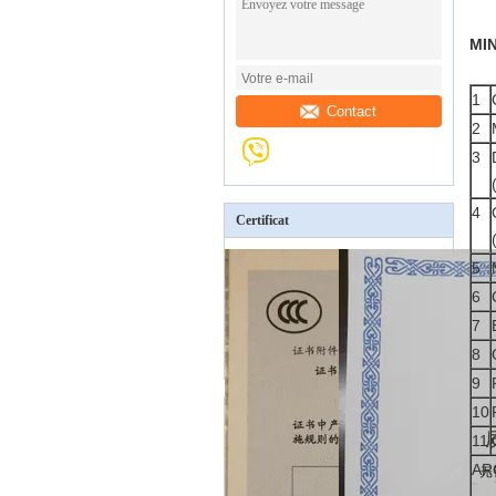
MI
1
Contact
2
3
4
Certificat
5
6
7
8
9
10
11
AR