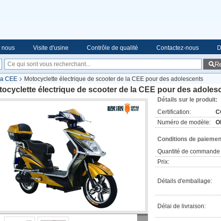
e nous
Visite d'usine
Contrôle de qualité
Contactez-nous
D
R
 la CEE
Motocyclette électrique de scooter de la CEE pour des adolescents
ocyclette électrique de scooter de la CEE pour des adoles
Détails sur le produit:
Certification:
C
Numéro de modèle:
O
Conditions de paiement
Quantité de commande 
Prix:
Détails d'emballage:
Délai de livraison: