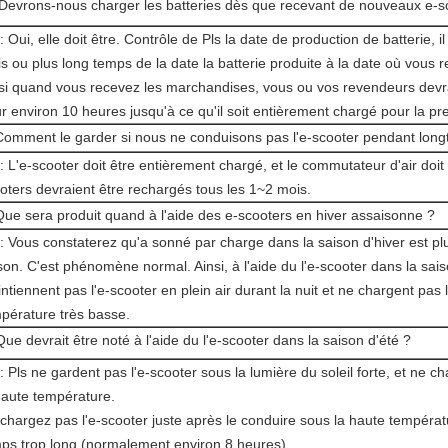
 Devrons-nous charger les batteries dès que recevant de nouveaux e-s
: Oui, elle doit être. Contrôle de Pls la date de production de batterie, il
s ou plus long temps de la date la batterie produite à la date où vous
si quand vous recevez les marchandises, vous ou vos revendeurs devrai
r environ 10 heures jusqu'à ce qu'il soit entièrement chargé pour la pre
Comment le garder si nous ne conduisons pas l'e-scooter pendant lon
: L'e-scooter doit être entièrement chargé, et le commutateur d'air doit 
oters devraient être rechargés tous les 1~2 mois.
Que sera produit quand à l'aide des e-scooters en hiver assaisonne ?
: Vous constaterez qu'a sonné par charge dans la saison d'hiver est plu
son. C'est phénomène normal. Ainsi, à l'aide du l'e-scooter dans la saiso
ntiennent pas l'e-scooter en plein air durant la nuit et ne chargent pas 
pérature très basse.
Que devrait être noté à l'aide du l'e-scooter dans la saison d'été ?
: Pls ne gardent pas l'e-scooter sous la lumière du soleil forte, et ne c
haute température.
chargez pas l'e-scooter juste après le conduire sous la haute températ
ps trop long (normalement environ 8 heures)