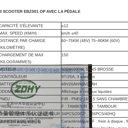
NI SCOOTER EBZ001 OP AVEC LA PÉDALE
CAPACITÉ S'ÉLEVANTE
≥12
MAX. SPEED (KM/H) :
km/h ≤40
DISTANCE PAR CHARGE
60~75KM (48V) 75~80KM (60V)
(KILOMÈTRE)
CHARGEMENT DE MAX
150
(KILOGRAMMES) :
MOTEUR :
500W/800W, SANS BROSSE
CONTRÔLEUR
9T/25A, 3 vitesses
BATTERIE :
48V20AH/60V20AH
ODOMÈTRE
Affichage à cristaux liquides
PNEU :
F/R : PNEU 16*2.5 SANS CHAMBRE
FREIN :
F : TAMBOUR ; R : TAMBOUR
CHARGEMENT DE CONTENEUR
34PCS/20GP ; 126PCS/40HQ
GUMENTS DE VENTE
Caractéristique : F : frein à disque ;