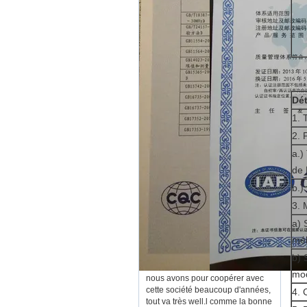
Dét
1. 
2. 
a.)
de 
b.)
3. 
a) 
mél
b) 
mod
nous avons pour coopérer avec
cette société beaucoup d'années,
4. 
tout va très well.l comme la bonne