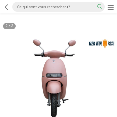
2
/
3