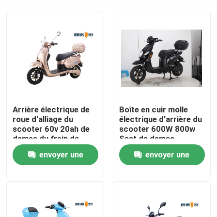
Arrière électrique de
Boîte en cuir molle
roue d'alliage du
électrique d'arrière du
scooter 60v 20ah de
scooter 600W 800w
dames du frein de
Seat de dames
main 650W
fraîches noires de
Maison
envoyer une
envoyer une
couleur
demande
demande
Produits
Au sujet de nous