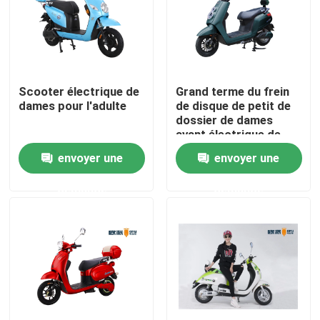
Visite d'usine
Contrôle de qualité
Scooter électrique de
Grand terme du frein
dames pour l'adulte
de disque de petit de
dossier de dames
Contactez-nous
avant électrique de
scooter long 600W
envoyer une
envoyer une
60km
Demandez une citation
demande
demande
Scooter broyé du noir électrique
Scooteur électrique
Scooter électrique de mobilité