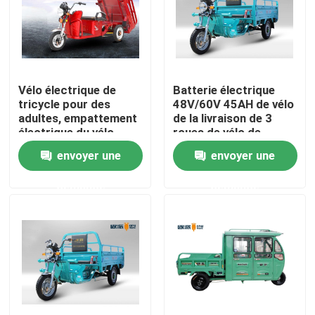
Produits
Scooter broyé du noir électrique
Vélo électrique de
Batterie électrique
tricycle pour des
48V/60V 45AH de vélo
adultes, empattement
de la livraison de 3
Scooteur électrique
électrique du vélo
roues de vélo de
1955mm de cargaison
tricycle
envoyer une
envoyer une
de tricycle
Scooter électrique de mobilité
demande
demande
scooter d'équilibre électrique
Scooter électrique de pédale
Scooter électrique de dames