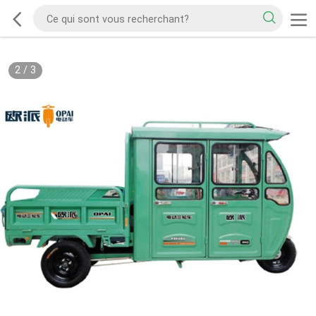
2
/
3