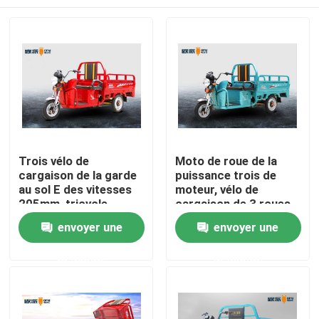
Trois vélo de
Moto de roue de la
cargaison de la garde
puissance trois de
au sol E des vitesses
moteur, vélo de
205mm, tricycle
cargaison de 3 roues
électrique 48V 45AH
avec le passager Seat
Accueil
envoyer une
envoyer une
de cargaison
demande
demande
A propos de nous
Contacts