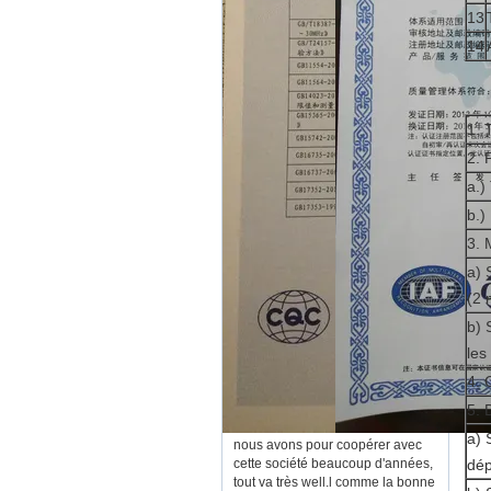
13
14
1. 
2. 
a.)
b.)
3. 
a) 
(2 
b) 
les
4. 
5. 
a) 
nous avons pour coopérer avec
cette société beaucoup d'années,
dép
tout va très well.l comme la bonne