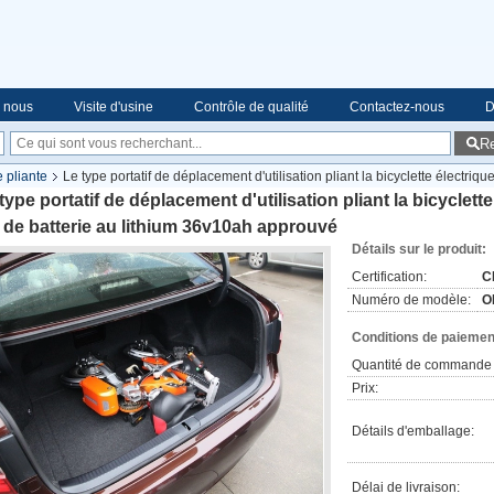
e nous
Visite d'usine
Contrôle de qualité
Contactez-nous
D
R
e pliante
Le type portatif de déplacement d'utilisation pliant la bicyclette électriq
type portatif de déplacement d'utilisation pliant la bicyclett
de batterie au lithium 36v10ah approuvé
Détails sur le produit:
Certification:
C
Numéro de modèle:
O
Conditions de paiement
Quantité de commande 
Prix:
Détails d'emballage:
Délai de livraison: