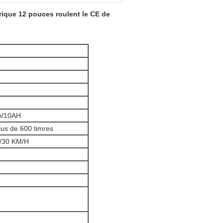
ctrique 12 pouces roulent le CE de
6V10AH
lus de 600 timres
2/30 KM/H