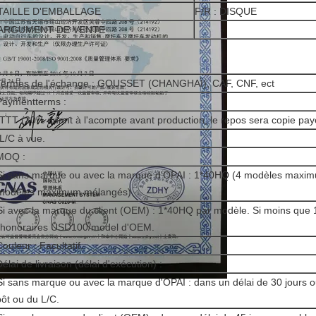
TAILLE D'EMBALLAGE
F/R : DISQUE
ARGUMENT DE VENTE
Termes de l'échange : GOUSSET (CHANGHAÏ), CAF, CNF, ect
Paymentterms :
 TTT (30% quant à l'acompte avant production, le repos sera copie pay
 L/C à vue.
MOQ :
Si sans marque ou avec la marque d'OPAI : 1*40HQ (4 modèles max
modèles maximum mélangés).
Si avec la marque du client (OEM) : 1*40HQ par modèle. Si moins que
 honoraires USD100/model d'OEM.
Couleur : Facultatif.
Délai de livraison (délai d'exécution) :
Si sans marque ou avec la marque d'OPAI : dans un délai de 30 jours o
ôt ou du L/C.