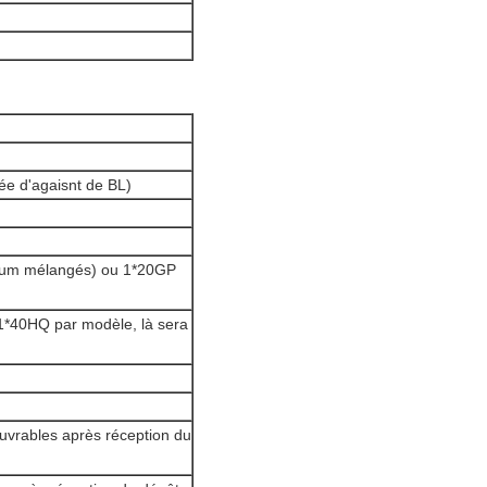
ée d'agaisnt de BL)
imum mélangés) ou 1*20GP
 1*40HQ par modèle, là sera
uvrables après réception du