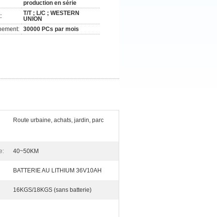
production en série
T/T ; L/C ; WESTERN
:
UNION
nement:
30000 PCs par mois
Route urbaine, achats, jardin, parc
e:
40~50KM
BATTERIE AU LITHIUM 36V10AH
16KGS/18KGS (sans batterie)