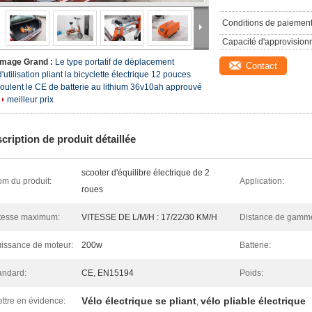
Conditions de paiement
Capacité d'approvision
Image Grand :
Le type portatif de déplacement
Contact
d'utilisation pliant la bicyclette électrique 12 pouces
roulent le CE de batterie au lithium 36v10ah approuvé
meilleur prix
cription de produit détaillée
scooter d'équilibre électrique de 2
m du produit:
Application:
roues
tesse maximum:
VITESSE DE L/M/H : 17/22/30 KM/H
Distance de gamm
issance de moteur:
200w
Batterie:
andard:
CE, EN15194
Poids:
Vélo électrique se pliant
vélo pliable électrique
ttre en évidence:
,