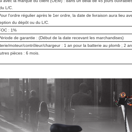
Si avec la marque du client (OEM) : dans un délai de 45 jours ouvrable
du L/C.
Pour l'ordre régulier après le 1er ordre, la date de livraison aura lieu 
eption du dépôt ou du L/C.
FOC : 1%
Période de garantie : (Début de la date recevant les marchandises)
terie/moteur/contrôleur/chargeur : 1 an pour la batterie au plomb ; 2 ans
utres pièces : 6 mois.