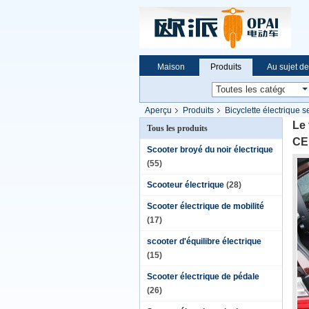
Maison
Produits
Au sujet d
Aperçu
Produits
Bicyclette électrique s
lithium 36v10ah approuvé
Le 
Tous les produits
CE 
Scooter broyé du noir électrique
(55)
Scooteur électrique
(28)
Scooter électrique de mobilité
(17)
scooter d'équilibre électrique
(15)
Scooter électrique de pédale
(26)