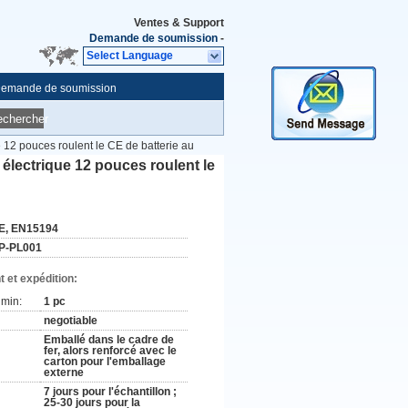
Ventes & Support
Demande de soumission
-
Select Language
emande de soumission
echercher
ue 12 pouces roulent le CE de batterie au
e électrique 12 pouces roulent le
E, EN15194
P-PL001
 et expédition:
min:
1 pc
negotiable
Emballé dans le cadre de
fer, alors renforcé avec le
carton pour l'emballage
externe
7 jours pour l'échantillon ;
25-30 jours pour la