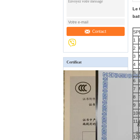
Le 
bat
Contact
SP
1
2
3
Certificat
4
5
6
7
8
9
10
11
:
12