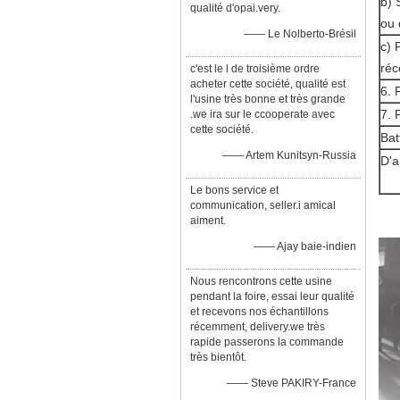
b) 
qualité d'opai.very.
ou 
—— Le Nolberto-Brésil
c) 
réc
c'est le l de troisième ordre
acheter cette société, qualité est
6. 
l'usine très bonne et très grande
7. 
.we ira sur le ccooperate avec
cette société.
Bat
—— Artem Kunitsyn-Russia
D'a
Le bons service et
communication, seller.i amical
aiment.
—— Ajay baie-indien
Nous rencontrons cette usine
pendant la foire, essai leur qualité
et recevons nos échantillons
récemment, delivery.we très
rapide passerons la commande
très bientôt.
—— Steve PAKIRY-France