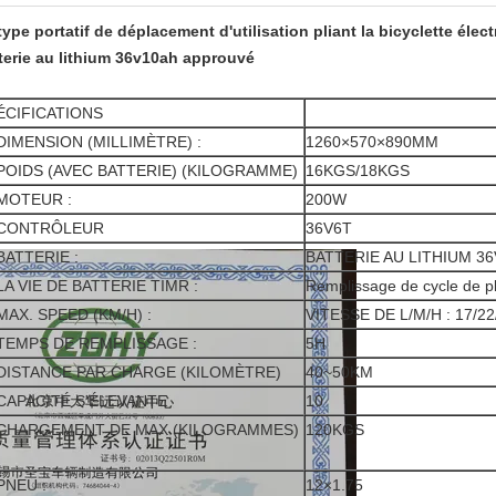
type portatif de déplacement d'utilisation pliant la bicyclette éle
terie au lithium 36v10ah approuvé
ÉCIFICATIONS
DIMENSION (MILLIMÈTRE) :
1260×570×890MM
POIDS (AVEC BATTERIE) (KILOGRAMME)
16KGS/18KGS
MOTEUR :
200W
CONTRÔLEUR
36V6T
BATTERIE :
BATTERIE AU LITHIUM 3
LA VIE DE BATTERIE TIMR :
Remplissage de cycle de p
MAX. SPEED (KM/H) :
VITESSE DE L/M/H : 17/2
TEMPS DE REMPLISSAGE :
5H
DISTANCE PAR CHARGE (KILOMÈTRE)
40~50KM
CAPACITÉ S'ÉLEVANTE
10
CHARGEMENT DE MAX (KILOGRAMMES)
120KGS
PNEU :
12×1.75