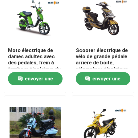
Visite d'usine
Contrôle de qualité
Moto électrique de
Scooter électrique de
dames adultes avec
vélo de grande pédale
Contactez-nous
des pédales, frein à
arrière de boîte,
tambour électrique du
vélomoteur électrique
scooter f R de
avec des pédales
Demandez une citation
envoyer une
envoyer une
vélomoteur de filles
demande
demande
Scooter broyé du noir électrique
Scooteur électrique
Scooter électrique de mobilité