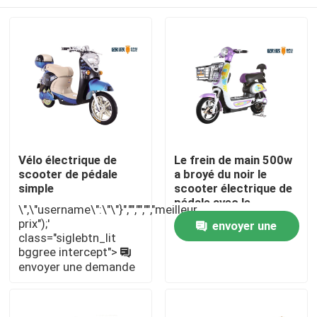
Vélo électrique de
Le frein de main 500w
scooter de pédale
a broyé du noir le
simple
scooter électrique de
pédale avec le
\",\"username\":\"\"}","","","","meilleur
tambour arrière avant
Maison
prix");'
envoyer une
class="siglebtn_lit
bggree intercept">
demande
envoyer une demande
Produits
Au sujet de nous