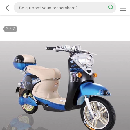
2
/
2