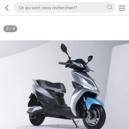
2
/
4