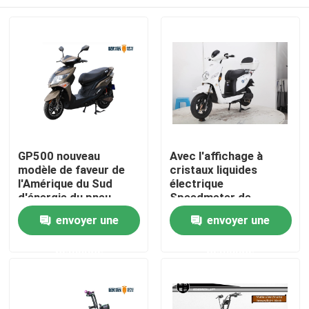
GP500 nouveau
Avec l'affichage à
modèle de faveur de
cristaux liquides
l'Amérique du Sud
électrique
d'énergie du pneu
Speedmeter de
72V20AH de scooter
batterie au plomb du
Maison
envoyer une
envoyer une
électrique d'acide de
scooter 60v20ah de
plomb large du
vélomoteur de la
demande
demande
vélomoteur 2000W
puissance 800W de
Produits
moteur de chargeur
d'USB
Au sujet de nous