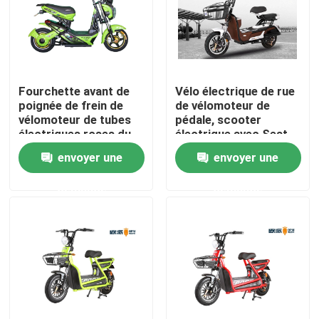
Visite d'usine
Contrôle de qualité
Fourchette avant de
Vélo électrique de rue
poignée de frein de
de vélomoteur de
vélomoteur de tubes
pédale, scooter
Contactez-nous
électriques roses du
électrique avec Seat
scooter 42
pour des adultes
envoyer une
envoyer une
Demandez une citation
demande
demande
Scooter broyé du noir électrique
Scooteur électrique
Scooter électrique de mobilité