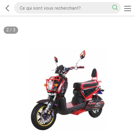
2
/
3