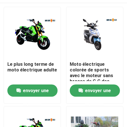
Le plus long terme de
Moto électrique
moto électrique adulte
colorée de sports
avec le moteur sans
brosse de C.C des
pédales 800W
Accueil
envoyer une
envoyer une
demande
demande
A propos de nous
Contacts