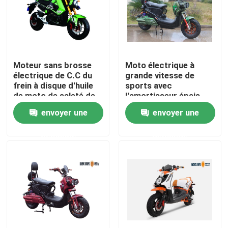
Produits
Scooter broyé du noir électrique
Moteur sans brosse
Moto électrique à
électrique de C.C du
grande vitesse de
frein à disque d'huile
sports avec
Scooteur électrique
de moto de saleté de
l'amortisseur épais
la CEE 2000W
d'airbag arrière
envoyer une
envoyer une
Scooter électrique de mobilité
demande
demande
scooter d'équilibre électrique
Scooter électrique de pédale
Scooter électrique de dames